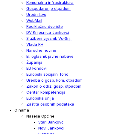
Komunalna infrastruktura
Gospodarenje otpadom
Uredništvo
WebMail
Reciklažno dvorište
DV Krijesnica Jankovci
Službeni vijesnik Vu-Srij.
Vlada RH
Narodne novine
El. oglasnik javne nabave
Županija
EU Fondovi
Europski socijalni fond
Uredba o gosp. kom. otpadom
Zakon o održ. gosp. otpadom
Centar kompetencija
Europska unija
Zaštita osobnih podataka
O nama
Naselja Općine
Stari Jankovci
Novi Jankovci
Slakovci