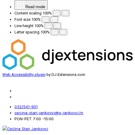
Read mode
Content scaling
100
%
Font size
100
%
Line height
100
%
Letter spacing
100
%
Web Accessibility plugin
by DJ-Extensions.com
032/541-901
opcina-stari-jankovci@o-jankovci.hr
PON-PET 7:00 -15:00