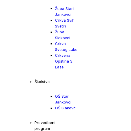
Župa Stari
Jankovci
Crkva Svih
Svetih
Župa
Slakovci
Crkva
Svetog Luke
Crkvena
Opština S.
Laze
Školstvo
OŠ Stari
Jankovci
OŠ Slakovci
Provedbeni
program