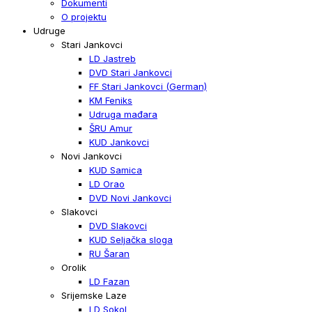
Dokumenti
O projektu
Udruge
Stari Jankovci
LD Jastreb
DVD Stari Jankovci
FF Stari Jankovci (German)
KM Feniks
Udruga mađara
ŠRU Amur
KUD Jankovci
Novi Jankovci
KUD Samica
LD Orao
DVD Novi Jankovci
Slakovci
DVD Slakovci
KUD Seljačka sloga
RU Šaran
Orolik
LD Fazan
Srijemske Laze
LD Sokol