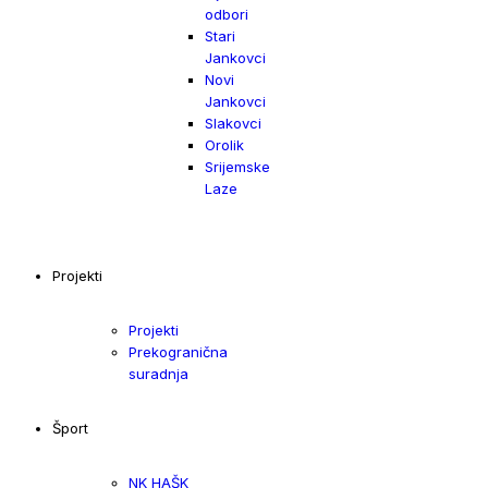
odbori
Stari
Jankovci
Novi
Jankovci
Slakovci
Orolik
Srijemske
Laze
Projekti
Projekti
Prekogranična
suradnja
Šport
NK HAŠK