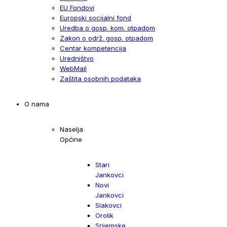
EU Fondovi
Europski socijalni fond
Uredba o gosp. kom. otpadom
Zakon o održ. gosp. otpadom
Centar kompetencija
Uredništvo
WebMail
Zaštita osobnih podataka
O nama
Naselja
Općine
Stari
Jankovci
Novi
Jankovci
Slakovci
Orolik
Srijemske