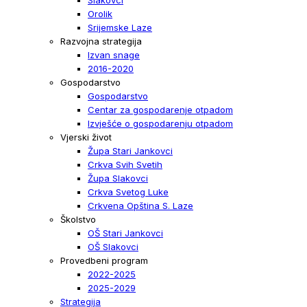
Orolik
Srijemske Laze
Razvojna strategija
Izvan snage
2016-2020
Gospodarstvo
Gospodarstvo
Centar za gospodarenje otpadom
Izvješće o gospodarenju otpadom
Vjerski život
Župa Stari Jankovci
Crkva Svih Svetih
Župa Slakovci
Crkva Svetog Luke
Crkvena Opština S. Laze
Školstvo
OŠ Stari Jankovci
OŠ Slakovci
Provedbeni program
2022-2025
2025-2029
Strategija