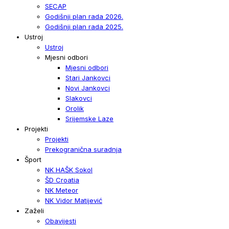
SECAP
Godišnji plan rada 2026.
Godišnji plan rada 2025.
Ustroj
Ustroj
Mjesni odbori
Mjesni odbori
Stari Jankovci
Novi Jankovci
Slakovci
Orolik
Srijemske Laze
Projekti
Projekti
Prekogranična suradnja
Šport
NK HAŠK Sokol
ŠD Croatia
NK Meteor
NK Vidor Matijević
Zaželi
Obavijesti