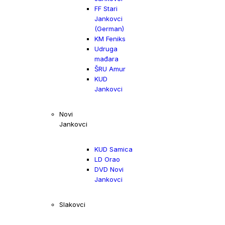
FF Stari
Jankovci
(German)
KM Feniks
Udruga
mađara
ŠRU Amur
KUD
Jankovci
Novi
Jankovci
KUD Samica
LD Orao
DVD Novi
Jankovci
Slakovci