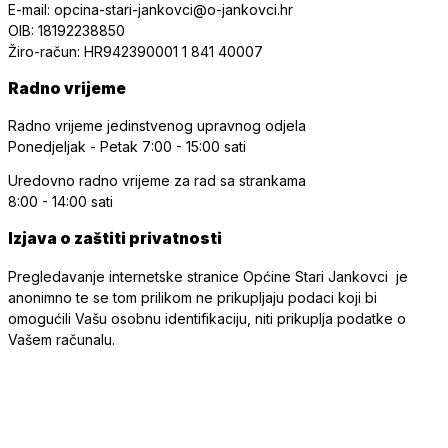
E-mail: opcina-stari-jankovci@o-jankovci.hr
OIB: 18192238850
Žiro-račun: HR942390001 1 841 40007
Radno vrijeme
Radno vrijeme jedinstvenog upravnog odjela
Ponedjeljak - Petak
7:00 - 15:00 sati
Uredovno radno vrijeme
za rad sa strankama
8:00 - 14:00 sati
Izjava o zaštiti privatnosti
Pregledavanje internetske stranice Općine Stari Jankovci je
anonimno te se tom prilikom ne prikupljaju podaci koji bi
omogućili Vašu osobnu identifikaciju, niti prikuplja podatke o
Vašem računalu.