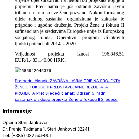
vrijeme opet surađivati na nekom od projekata koji je u
pripremi. Pred nama je još odraditi Završnu javnu
tribinu na koju su sve žene pozvane. Nakon formalnog
dijela radnog sastanka, organizirana je zakuska te
prigodno i ugodno druženje. Projekt Žene u fokusu II
sufinanciran je sredstvima Europske unije iz Europskog
socijalnog fonda, Operativni program Učinkoviti
ljudski potencijali 2014. - 2020.
Vrijednost projekta iznosi 196.846,51
EUR/1.483.140,00 HRK.
Prethodni članak: ZAVRŠNA JAVNA TRIBINA PROJEKTA
ŽENE U FOKUSU II PREDSTAVLJANJE REZULTATA
PROJEKTA
Pret
Sljedeći članak: Održan 5. radni
sastanak u sklopu projekta Žene u fokusu II
Sljedeće
Informacije
Općina Stari Jankovci
Dr. Franje Tuđmana 1, Stari Jankovci 32241
Tel: (+385) 032 541-901