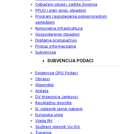
Odbačeni otpad i zaštita životinja
PPUO i plan gosp. otpadom
Program raspolaganja poljoprivrednim
zemljištem
Komunalna infrastruktura
Gospodarenje otpadom
Digitalna pristupačnos
Pristup informacijama
Subvencija
SUBVENCIJA PODACI
Evidencija OPG Podaci
Obrasci
Stipendija
Anketa
DV Krijesnica Jankovci
Reciklažno dvorište
El. oglasnik javne nabave
Europska unija
Vlada RH
Službeni vijesnik Vu-Srij.
Županija