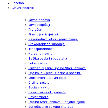
Početna
Glavni izbornik
Javna nabava
Javni natječaji
Proračun
Financijski izvještaji
Zakonodavni okvir i preuzimanja
Prekogranična suradnja
Transparentnost
Narodne novine
Zaštita osobnih podataka
Lokalni izbori
Službeni vjesnik Općine Stari Jankovci
Općinsko Vijeće i Općinski načelnik
Jedinstveni upravni odjel
Civilna zaštita
Socijalna skrb
Savjet. sa zaint. javnošću
Savjet mladih
Općina Stari Jankovci - prijatelj djece
Sprječavanje sukoba interesa