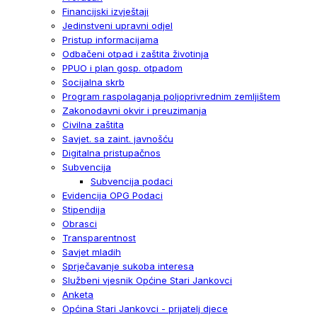
Financijski izvještaji
Jedinstveni upravni odjel
Pristup informacijama
Odbačeni otpad i zaštita životinja
PPUO i plan gosp. otpadom
Socijalna skrb
Program raspolaganja poljoprivrednim zemljištem
Zakonodavni okvir i preuzimanja
Civilna zaštita
Savjet. sa zaint. javnošću
Digitalna pristupačnos
Subvencija
Subvencija podaci
Evidencija OPG Podaci
Stipendija
Obrasci
Transparentnost
Savjet mladih
Sprječavanje sukoba interesa
Službeni vjesnik Općine Stari Jankovci
Anketa
Općina Stari Jankovci - prijatelj djece