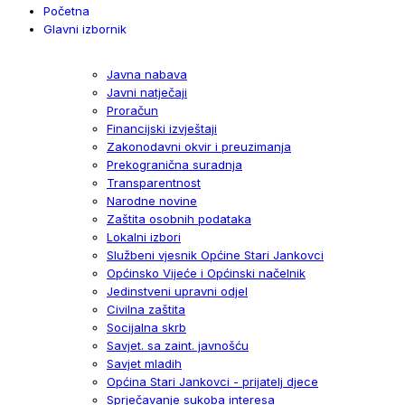
Početna
Glavni izbornik
Javna nabava
Javni natječaji
Proračun
Financijski izvještaji
Zakonodavni okvir i preuzimanja
Prekogranična suradnja
Transparentnost
Narodne novine
Zaštita osobnih podataka
Lokalni izbori
Službeni vjesnik Općine Stari Jankovci
Općinsko Vijeće i Općinski načelnik
Jedinstveni upravni odjel
Civilna zaštita
Socijalna skrb
Savjet. sa zaint. javnošću
Savjet mladih
Općina Stari Jankovci - prijatelj djece
Sprječavanje sukoba interesa