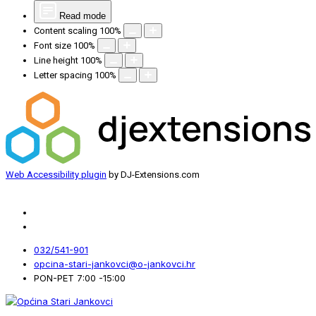
Read mode
Content scaling
100
%
Font size
100
%
Line height
100
%
Letter spacing
100
%
Web Accessibility plugin
by DJ-Extensions.com
032/541-901
opcina-stari-jankovci@o-jankovci.hr
PON-PET 7:00 -15:00