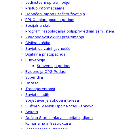
Jedinstveni upravni odjel
Pristup informacijama
Odbačeni otpad i zaštita životinja
PPUO i plan gosp. otpadom
Socijalna skrb
Program raspolaganja poljoprivrednim zemljištem
Zakonodavni okvir i preuzimanja
Civilna zaštita
Savjet. sa zaint. javnošću
Digitalna pristupačnos
Subvencija
Subvencija podaci
Evidencija OPG Podaci
Stipendija
Obrasci
Transparentnost
Savjet mladih
Sprječavanje sukoba interesa
Službeni vjesnik Općine Stari Jankovci
Anketa
Općina Stari Jankovci - prijatelj djece
Komunalna infrastruktura
Gospodarenje otpadom