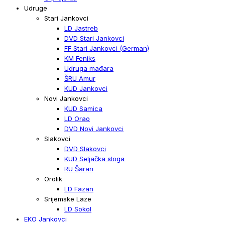
Udruge
Stari Jankovci
LD Jastreb
DVD Stari Jankovci
FF Stari Jankovci (German)
KM Feniks
Udruga mađara
ŠRU Amur
KUD Jankovci
Novi Jankovci
KUD Samica
LD Orao
DVD Novi Jankovci
Slakovci
DVD Slakovci
KUD Seljačka sloga
RU Šaran
Orolik
LD Fazan
Srijemske Laze
LD Sokol
EKO Jankovci