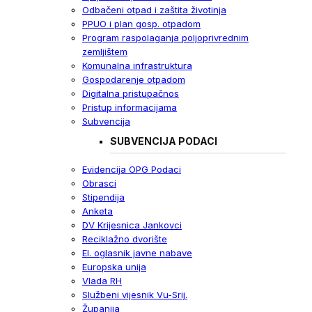
Odbačeni otpad i zaštita životinja
PPUO i plan gosp. otpadom
Program raspolaganja poljoprivrednim
zemljištem
Komunalna infrastruktura
Gospodarenje otpadom
Digitalna pristupačnos
Pristup informacijama
Subvencija
SUBVENCIJA PODACI
Evidencija OPG Podaci
Obrasci
Stipendija
Anketa
DV Krijesnica Jankovci
Reciklažno dvorište
El. oglasnik javne nabave
Europska unija
Vlada RH
Službeni vijesnik Vu-Srij.
Županija