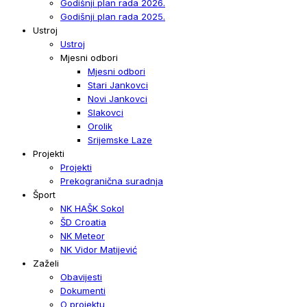
Godišnji plan rada 2026.
Godišnji plan rada 2025.
Ustroj
Ustroj
Mjesni odbori
Mjesni odbori
Stari Jankovci
Novi Jankovci
Slakovci
Orolik
Srijemske Laze
Projekti
Projekti
Prekogranična suradnja
Šport
NK HAŠK Sokol
ŠD Croatia
NK Meteor
NK Vidor Matijević
Zaželi
Obavijesti
Dokumenti
O projektu