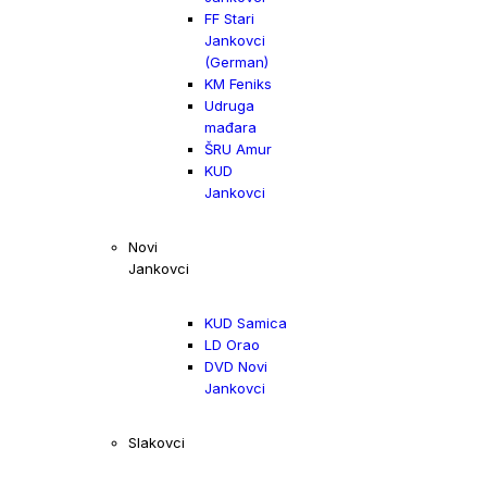
FF Stari
Jankovci
(German)
KM Feniks
Udruga
mađara
ŠRU Amur
KUD
Jankovci
Novi
Jankovci
KUD Samica
LD Orao
DVD Novi
Jankovci
Slakovci