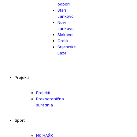
odbori
Stari
Jankovci
Novi
Jankovci
Slakovci
Orolik
Srijemske
Laze
Projekti
Projekti
Prekogranična
suradnja
Šport
NK HAŠK