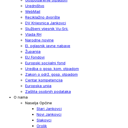
Uredništvo
WebMail
Reciklažno dvorište
DV Krijesnica Jankovci
Službeni vijesnik Vu-Srij.
Vlada RH
Narodne novine
El. oglasnik javne nabave
Županija
EU Fondovi
Europski socijalni fond
Uredba o gosp. kom. otpadom
Zakon o održ. gosp. otpadom
Centar kompetencija
Europska unija
Zaštita osobnih podataka
O nama
Naselja Općine
Stari Jankovci
Novi Jankovci
Slakovci
Orolik