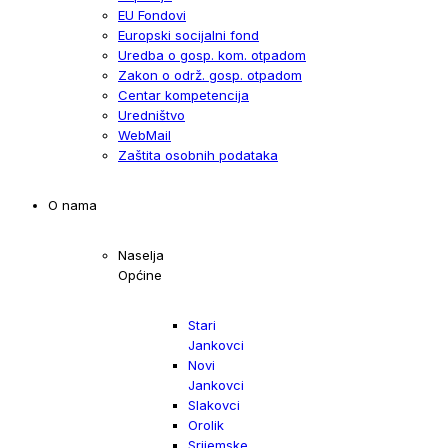
EU Fondovi
Europski socijalni fond
Uredba o gosp. kom. otpadom
Zakon o održ. gosp. otpadom
Centar kompetencija
Uredništvo
WebMail
Zaštita osobnih podataka
O nama
Naselja
Općine
Stari
Jankovci
Novi
Jankovci
Slakovci
Orolik
Srijemske