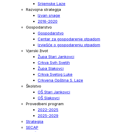
Srijemske Laze
Razvojna strategija
Izvan snage
2016-2020
Gospodarstvo
Gospodarstvo
Centar za gospodarenje otpadom
Izvješće o gospodarenju otpadom
Vjerski život
Župa Stari Jankovci
Crkva Svih Svetih
Župa Slakovci
Crkva Svetog Luke
Crkvena Opština S. Laze
Školstvo
OŠ Stari Jankovci
OŠ Slakovci
Provedbeni program
2022-2025
2025-2029
Strategija
SECAP