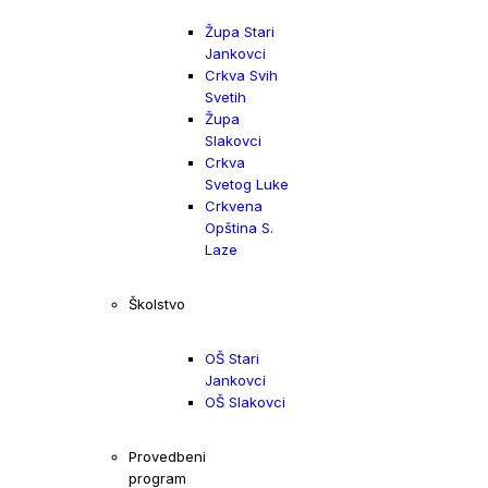
Župa Stari
Jankovci
Crkva Svih
Svetih
Župa
Slakovci
Crkva
Svetog Luke
Crkvena
Opština S.
Laze
Školstvo
OŠ Stari
Jankovci
OŠ Slakovci
Provedbeni
program