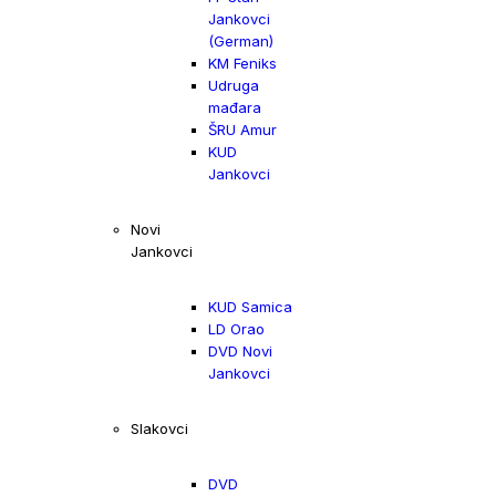
Jankovci
(German)
KM Feniks
Udruga
mađara
ŠRU Amur
KUD
Jankovci
Novi
Jankovci
KUD Samica
LD Orao
DVD Novi
Jankovci
Slakovci
DVD