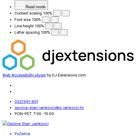
Read mode
Content scaling
100
%
Font size
100
%
Line height
100
%
Letter spacing
100
%
Web Accessibility plugin
by DJ-Extensions.com
032/541-901
opcina-stari-jankovci@o-jankovci.hr
PON-PET 7:00 -15:00
Početna