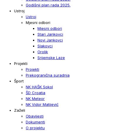
Godišnji plan rada 2025.
Ustroj
Ustroj
Mjesni odbori
Mjesni odbori
Stari Jankovci
Novi Jankovci
Slakovci
Orolik
Srijemske Laze
Projekti
Projekti
Prekogranična suradnja
Šport
NK HAŠK Sokol
ŠD Croatia
NK Meteor
NK Vidor Matijević
Zaželi
Obavijesti
Dokumenti
O projektu