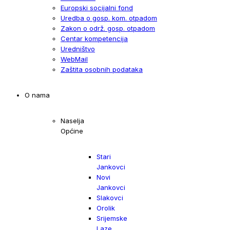
Europski socijalni fond
Uredba o gosp. kom. otpadom
Zakon o održ. gosp. otpadom
Centar kompetencija
Uredništvo
WebMail
Zaštita osobnih podataka
O nama
Naselja
Općine
Stari
Jankovci
Novi
Jankovci
Slakovci
Orolik
Srijemske
Laze