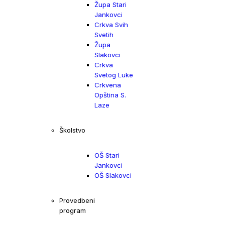
Župa Stari
Jankovci
Crkva Svih
Svetih
Župa
Slakovci
Crkva
Svetog Luke
Crkvena
Opština S.
Laze
Školstvo
OŠ Stari
Jankovci
OŠ Slakovci
Provedbeni
program