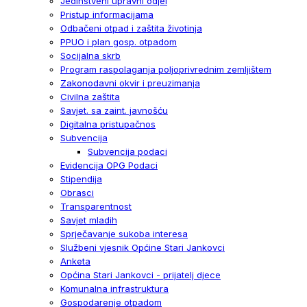
Jedinstveni upravni odjel
Pristup informacijama
Odbačeni otpad i zaštita životinja
PPUO i plan gosp. otpadom
Socijalna skrb
Program raspolaganja poljoprivrednim zemljištem
Zakonodavni okvir i preuzimanja
Civilna zaštita
Savjet. sa zaint. javnošću
Digitalna pristupačnos
Subvencija
Subvencija podaci
Evidencija OPG Podaci
Stipendija
Obrasci
Transparentnost
Savjet mladih
Sprječavanje sukoba interesa
Službeni vjesnik Općine Stari Jankovci
Anketa
Općina Stari Jankovci - prijatelj djece
Komunalna infrastruktura
Gospodarenje otpadom