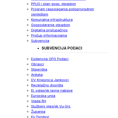
PPUO i plan gosp. otpadom
Program raspolaganja poljoprivrednim
zemljištem
Komunalna infrastruktura
Gospodarenje otpadom
Digitalna pristupačnos
Pristup informacijama
Subvencija
SUBVENCIJA PODACI
Evidencija OPG Podaci
Obrasci
Stipendija
Anketa
DV Krijesnica Jankovci
Reciklažno dvorište
El. oglasnik javne nabave
Europska unija
Vlada RH
Službeni vijesnik Vu-Srij.
Županija
EU Fondovi