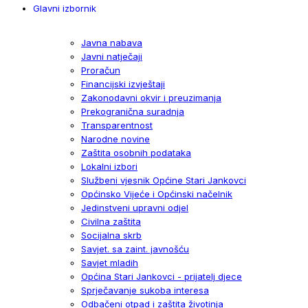
Glavni izbornik
Javna nabava
Javni natječaji
Proračun
Financijski izvještaji
Zakonodavni okvir i preuzimanja
Prekogranična suradnja
Transparentnost
Narodne novine
Zaštita osobnih podataka
Lokalni izbori
Službeni vjesnik Općine Stari Jankovci
Općinsko Vijeće i Općinski načelnik
Jedinstveni upravni odjel
Civilna zaštita
Socijalna skrb
Savjet. sa zaint. javnošću
Savjet mladih
Općina Stari Jankovci - prijatelj djece
Sprječavanje sukoba interesa
Odbačeni otpad i zaštita životinja