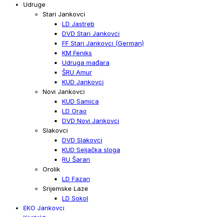
Udruge
Stari Jankovci
LD Jastreb
DVD Stari Jankovci
FF Stari Jankovci (German)
KM Feniks
Udruga mađara
ŠRU Amur
KUD Jankovci
Novi Jankovci
KUD Samica
LD Orao
DVD Novi Jankovci
Slakovci
DVD Slakovci
KUD Seljačka sloga
RU Šaran
Orolik
LD Fazan
Srijemske Laze
LD Sokol
EKO Jankovci