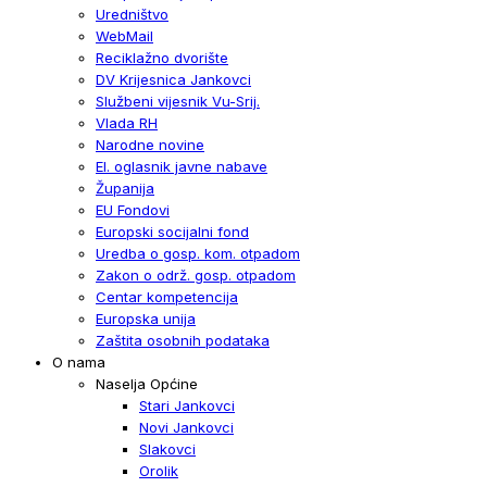
Uredništvo
WebMail
Reciklažno dvorište
DV Krijesnica Jankovci
Službeni vijesnik Vu-Srij.
Vlada RH
Narodne novine
El. oglasnik javne nabave
Županija
EU Fondovi
Europski socijalni fond
Uredba o gosp. kom. otpadom
Zakon o održ. gosp. otpadom
Centar kompetencija
Europska unija
Zaštita osobnih podataka
O nama
Naselja Općine
Stari Jankovci
Novi Jankovci
Slakovci
Orolik