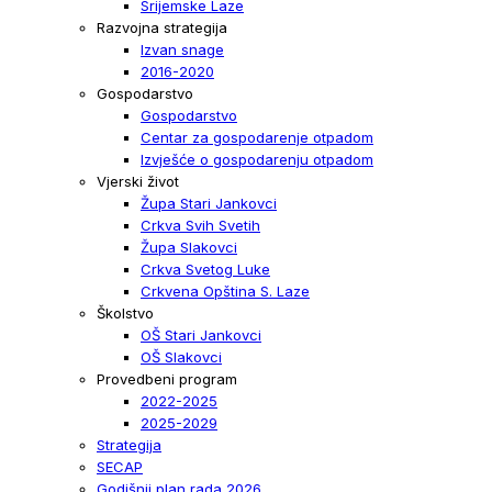
Srijemske Laze
Razvojna strategija
Izvan snage
2016-2020
Gospodarstvo
Gospodarstvo
Centar za gospodarenje otpadom
Izvješće o gospodarenju otpadom
Vjerski život
Župa Stari Jankovci
Crkva Svih Svetih
Župa Slakovci
Crkva Svetog Luke
Crkvena Opština S. Laze
Školstvo
OŠ Stari Jankovci
OŠ Slakovci
Provedbeni program
2022-2025
2025-2029
Strategija
SECAP
Godišnji plan rada 2026.