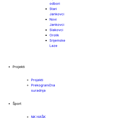
odbori
Stari
Jankovci
Novi
Jankovci
Slakovci
Orolik
Srijemske
Laze
Projekti
Projekti
Prekogranična
suradnja
Šport
NK HAŠK