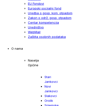
EU Fondovi
Europski socijalni fond
Uredba o gosp. kom. otpadom
Zakon o održ. gosp. otpadom
Centar kompetencija
Uredništvo
WebMail
Zaštita osobnih podataka
O nama
Naselja
Općine
Stari
Jankovci
Novi
Jankovci
Slakovci
Orolik
Srijemske