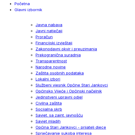
Početna
Glavni izbornik
Javna nabava
Javni natječaji
Proračun
Financijski izvještaji
Zakonodavni okvir i preuzimanja
Prekogranična suradnja
Transparentnost
Narodne novine
Zaštita osobnih podataka
Lokalni izbori
Službeni vjesnik Općine Stari Jankovci
Općinsko Vijeće i Općinski načelnik
Jedinstveni upravni odjel
Civilna zaštita
Socijalna skrb
Savjet. sa zaint. javnošću
Savjet mladih
Općina Stari Jankovci - prijatelj djece
Sprječavanje sukoba interesa