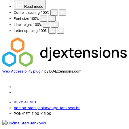
Read mode
Content scaling
100
%
Font size
100
%
Line height
100
%
Letter spacing
100
%
Web Accessibility plugin
by DJ-Extensions.com
032/541-901
opcina-stari-jankovci@o-jankovci.hr
PON-PET 7:00 -15:00