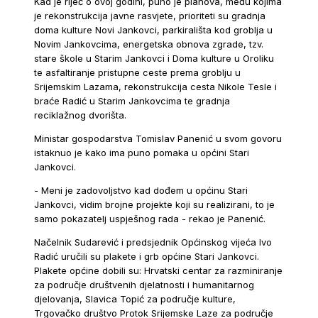
Kad je riječ o ovoj godini, puno je planova, među kojima
je rekonstrukcija javne rasvjete, prioriteti su gradnja
doma kulture Novi Jankovci, parkirališta kod groblja u
Novim Jankovcima, energetska obnova zgrade, tzv.
stare škole u Starim Jankovci i Doma kulture u Oroliku
te asfaltiranje pristupne ceste prema groblju u
Srijemskim Lazama, rekonstrukcija cesta Nikole Tesle i
braće Radić u Starim Jankovcima te gradnja
reciklažnog dvorišta.
Ministar gospodarstva Tomislav Panenić u svom govoru
istaknuo je kako ima puno pomaka u općini Stari
Jankovci.
- Meni je zadovoljstvo kad dođem u općinu Stari
Jankovci, vidim brojne projekte koji su realizirani, to je
samo pokazatelj uspješnog rada - rekao je Panenić.
Načelnik Sudarević i predsjednik Općinskog vijeća Ivo
Radić uručili su plakete i grb općine Stari Jankovci.
Plakete općine dobili su: Hrvatski centar za razminiranje
za područje društvenih djelatnosti i humanitarnog
djelovanja, Slavica Topić za područje kulture,
Trgovačko društvo Protok Srijemske Laze za područje