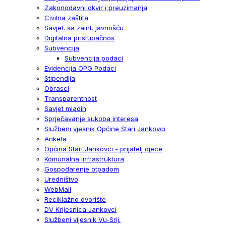
Zakonodavni okvir i preuzimanja
Civilna zaštita
Savjet. sa zaint. javnošću
Digitalna pristupačnos
Subvencija
Subvencija podaci
Evidencija OPG Podaci
Stipendija
Obrasci
Transparentnost
Savjet mladih
Sprječavanje sukoba interesa
Službeni vjesnik Općine Stari Jankovci
Anketa
Općina Stari Jankovci - prijatelj djece
Komunalna infrastruktura
Gospodarenje otpadom
Uredništvo
WebMail
Reciklažno dvorište
DV Krijesnica Jankovci
Službeni vijesnik Vu-Srij.