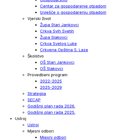
Centar za gospodarenje otpadom
Izvješće o gospodarenju otpadom
Vjerski život
Župa Stari Jankovci
Crkva Svih Svetih
Župa Slakovci
Crkva Svetog Luke
Crkvena Opština S. Laze
Školstvo
OŠ Stari Jankovci
OŠ Slakovci
Provedbeni program
2022-2025
2025-2029
Strategija
SECAP
Godišnji plan rada 2026.
Godišnji plan rada 2025.
Ustroj
Ustroj
Mjesni odbori
Mjesni odbori