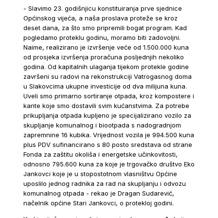
- Slavimo 23. godišnjicu konstituiranja prve sjednice
Općinskog vijeća, a naša proslava proteže se kroz
deset dana, za što smo pripremili bogat program. Kad
pogledamo proteklu godinu, moramo biti zadovoljni.
Naime, realizirano je izvršenje veće od 1.500.000 kuna
od prosjeka izvršenja proračuna posljednjih nekoliko
godina. Od kapitalnih ulaganja tijekom protekle godine
završeni su radovi na rekonstrukciji Vatrogasnog doma
u Slakovcima ukupne investicije od dva milijuna kuna.
Uveli smo primarno sortiranje otpada, kroz kompostere i
kante koje smo dostavili svim kućanstvima. Za potrebe
prikupljanja otpada kupljeno je specijalizirano vozilo za
skupljanje komunalnog i biootpada s nadogradnjom
zapremnine 16 kubika. Vrijednost vozila je 994.500 kuna
plus PDV sufinancirano s 80 posto sredstava od strane
Fonda za zaštitu okoliša i energetske učinkovitosti,
odnosno 795.600 kuna za koje je trgovačko društvo Eko
Jankovci koje je u stopostotnom vlasništvu Općine
uposlilo jednog radnika za rad na skupljanju i odvozu
komunalnog otpada - rekao je Dragan Sudarević,
načelnik općine Stari Jankovci, o protekloj godini.