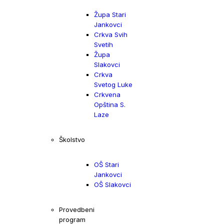
Župa Stari
Jankovci
Crkva Svih
Svetih
Župa
Slakovci
Crkva
Svetog Luke
Crkvena
Opština S.
Laze
Školstvo
OŠ Stari
Jankovci
OŠ Slakovci
Provedbeni
program