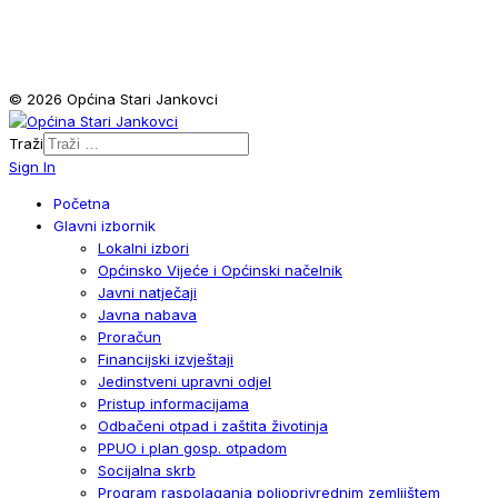
© 2026 Općina Stari Jankovci
Traži
Sign In
Početna
Glavni izbornik
Lokalni izbori
Općinsko Vijeće i Općinski načelnik
Javni natječaji
Javna nabava
Proračun
Financijski izvještaji
Jedinstveni upravni odjel
Pristup informacijama
Odbačeni otpad i zaštita životinja
PPUO i plan gosp. otpadom
Socijalna skrb
Program raspolaganja poljoprivrednim zemljištem