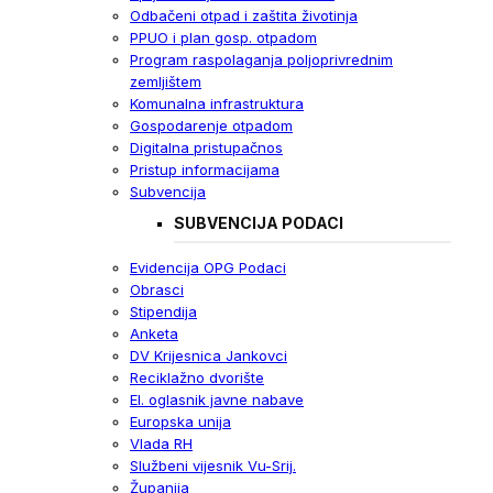
Odbačeni otpad i zaštita životinja
PPUO i plan gosp. otpadom
Program raspolaganja poljoprivrednim
zemljištem
Komunalna infrastruktura
Gospodarenje otpadom
Digitalna pristupačnos
Pristup informacijama
Subvencija
SUBVENCIJA PODACI
Evidencija OPG Podaci
Obrasci
Stipendija
Anketa
DV Krijesnica Jankovci
Reciklažno dvorište
El. oglasnik javne nabave
Europska unija
Vlada RH
Službeni vijesnik Vu-Srij.
Županija