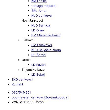
KM Feniks
Udruga mađara
ŠRU Amur
KUD Jankovci
Novi Jankovci
KUD Samica
LD Orao
DVD Novi Jankovci
Slakovci
DVD Slakovci
KUD Seljačka sloga
RU Šaran
Orolik
LD Fazan
Srijemske Laze
LD Sokol
EKO Jankovci
Kontakt
032/541-901
opcina-stari-jankovci@o-jankovci.hr
PON-PET 7:00 -15:00