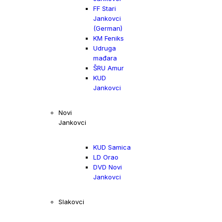
FF Stari
Jankovci
(German)
KM Feniks
Udruga
mađara
ŠRU Amur
KUD
Jankovci
Novi
Jankovci
KUD Samica
LD Orao
DVD Novi
Jankovci
Slakovci