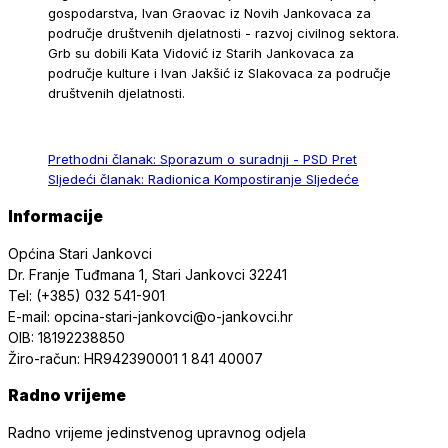
gospodarstva, Ivan Graovac iz Novih Jankovaca za
područje društvenih djelatnosti - razvoj civilnog sektora.
Grb su dobili Kata Vidović iz Starih Jankovaca za
područje kulture i Ivan Jakšić iz Slakovaca za područje
društvenih djelatnosti.
Prethodni članak: Sporazum o suradnji - PSD
Pret
Sljedeći članak: Radionica Kompostiranje
Sljedeće
Informacije
Općina Stari Jankovci
Dr. Franje Tuđmana 1, Stari Jankovci 32241
Tel: (+385) 032 541-901
E-mail: opcina-stari-jankovci@o-jankovci.hr
OIB: 18192238850
Žiro-račun: HR942390001 1 841 40007
Radno vrijeme
Radno vrijeme jedinstvenog upravnog odjela