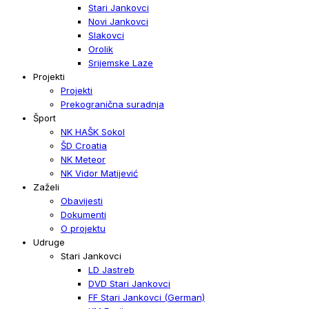
Stari Jankovci
Novi Jankovci
Slakovci
Orolik
Srijemske Laze
Projekti
Projekti
Prekogranična suradnja
Šport
NK HAŠK Sokol
ŠD Croatia
NK Meteor
NK Vidor Matijević
Zaželi
Obavijesti
Dokumenti
O projektu
Udruge
Stari Jankovci
LD Jastreb
DVD Stari Jankovci
FF Stari Jankovci (German)