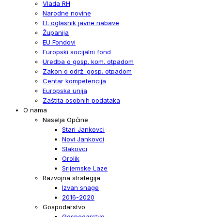
Vlada RH
Narodne novine
El. oglasnik javne nabave
Županija
EU Fondovi
Europski socijalni fond
Uredba o gosp. kom. otpadom
Zakon o održ. gosp. otpadom
Centar kompetencija
Europska unija
Zaštita osobnih podataka
O nama
Naselja Općine
Stari Jankovci
Novi Jankovci
Slakovci
Orolik
Srijemske Laze
Razvojna strategija
Izvan snage
2016-2020
Gospodarstvo
Gospodarstvo