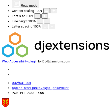
Read mode
Content scaling
100
%
Font size
100
%
Line height
100
%
Letter spacing
100
%
Web Accessibility plugin
by DJ-Extensions.com
032/541-901
opcina-stari-jankovci@o-jankovci.hr
PON-PET 7:00 -15:00