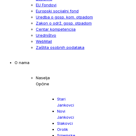
EU Fondovi
Europski socijalni fond
Uredba o gosp. kom. otpadom
Zakon o održ. gosp. otpadom
Centar kompetencija
Uredništvo
WebMail
Zaštita osobnih podataka
O nama
Naselja
Općine
Stari
Jankovci
Novi
Jankovci
Slakovci
Orolik
Srijemske