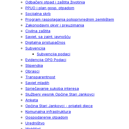
Odbačeni otpad i zaštita životinja
PPUO i plan gosp. otpadom
Socijalna skrb
Program raspolaganja poljoprivrednim zemljištem
Zakonodavni okvir i preuzimanja
Civilna zaštita
Savjet. sa zaint. javnošću
Digitalna pristupačnos
Subvencija
Subvencija podaci
Evidencija OPG Podaci
Stipendija
Obrasci
Transparentnost
Savjet mladih
Sprječavanje sukoba interesa
Službeni vjesnik Općine Stari Jankovci
Anketa
Općina Stari Jankovci - prijatelj djece
Komunalna infrastruktura
Gospodarenje otpadom
Uredništvo
WebMail