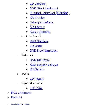
LD Jastreb
DVD Stari Jankovci
FF Stari Jankovci (German)
KM Feniks
Udruga mađara
ŠRU Amur
KUD Jankovci
Novi Jankovci
KUD Samica
LD Orao
DVD Novi Jankovci
Slakovci
DVD Slakovci
KUD Seljačka sloga
RU Šaran
Orolik
LD Fazan
Srijemske Laze
LD Sokol
EKO Jankovci
Kontakt
032/541-901