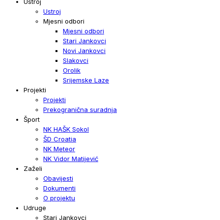
Ustroj
Ustroj
Mjesni odbori
Mjesni odbori
Stari Jankovci
Novi Jankovci
Slakovci
Orolik
Srijemske Laze
Projekti
Projekti
Prekogranična suradnja
Šport
NK HAŠK Sokol
ŠD Croatia
NK Meteor
NK Vidor Matijević
Zaželi
Obavijesti
Dokumenti
O projektu
Udruge
Stari Jankovci