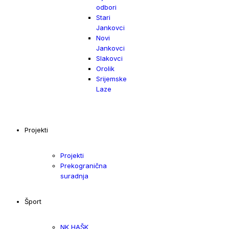
odbori
Stari
Jankovci
Novi
Jankovci
Slakovci
Orolik
Srijemske
Laze
Projekti
Projekti
Prekogranična
suradnja
Šport
NK HAŠK