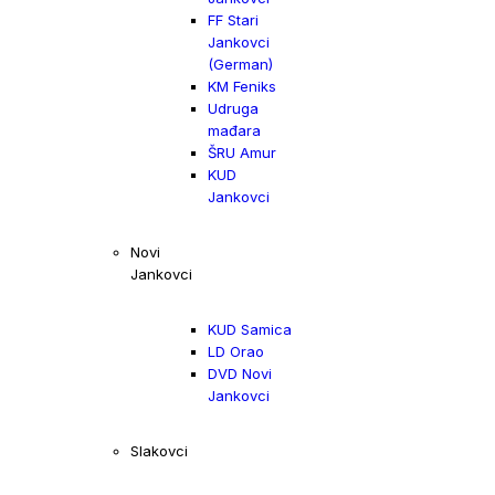
FF Stari
Jankovci
(German)
KM Feniks
Udruga
mađara
ŠRU Amur
KUD
Jankovci
Novi
Jankovci
KUD Samica
LD Orao
DVD Novi
Jankovci
Slakovci