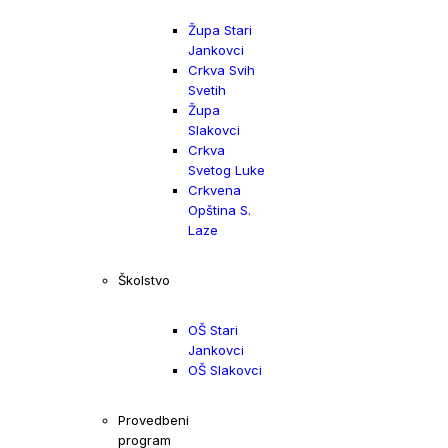
Župa Stari
Jankovci
Crkva Svih
Svetih
Župa
Slakovci
Crkva
Svetog Luke
Crkvena
Opština S.
Laze
Školstvo
OŠ Stari
Jankovci
OŠ Slakovci
Provedbeni
program