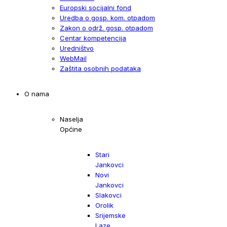
Europski socijalni fond
Uredba o gosp. kom. otpadom
Zakon o održ. gosp. otpadom
Centar kompetencija
Uredništvo
WebMail
Zaštita osobnih podataka
O nama
Naselja
Općine
Stari
Jankovci
Novi
Jankovci
Slakovci
Orolik
Srijemske
Laze