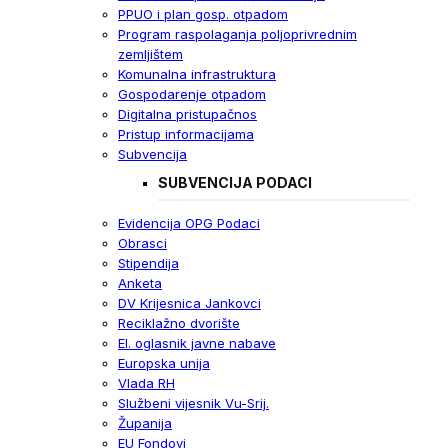
PPUO i plan gosp. otpadom
Program raspolaganja poljoprivrednim
zemljištem
Komunalna infrastruktura
Gospodarenje otpadom
Digitalna pristupačnos
Pristup informacijama
Subvencija
SUBVENCIJA PODACI
Evidencija OPG Podaci
Obrasci
Stipendija
Anketa
DV Krijesnica Jankovci
Reciklažno dvorište
El. oglasnik javne nabave
Europska unija
Vlada RH
Službeni vijesnik Vu-Srij.
Županija
EU Fondovi