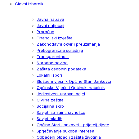
Glavni izbornik
Javna nabava
Javni natječaji
Proračun
Financijski izvještaji
Zakonodavni okvir i preuzimanja
Prekogranična suradnja
Transparentnost
Narodne novine
Zaštita osobnih podataka
Lokalni izbori
Službeni vjesnik Općine Stari Jankovci
Općinsko Vijeće i Općinski načelnik
Jedinstveni upravni odjel
Civilna zaštita
Socijalna skrb
Savjet. sa zaint. javnošću
Savjet mladih
Općina Stari Jankovci - prijatelj djece
Sprječavanje sukoba interesa
Odbačeni otpad i zaštita životinja