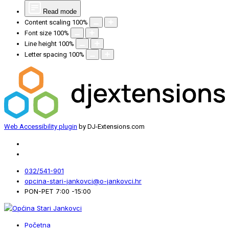
Read mode
Content scaling
100
%
Font size
100
%
Line height
100
%
Letter spacing
100
%
Web Accessibility plugin
by DJ-Extensions.com
032/541-901
opcina-stari-jankovci@o-jankovci.hr
PON-PET 7:00 -15:00
Početna