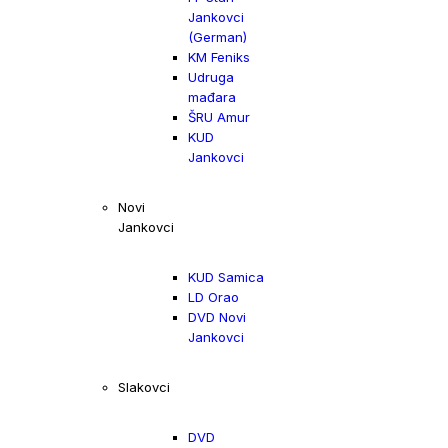
Jankovci
(German)
KM Feniks
Udruga
mađara
ŠRU Amur
KUD
Jankovci
Novi
Jankovci
KUD Samica
LD Orao
DVD Novi
Jankovci
Slakovci
DVD