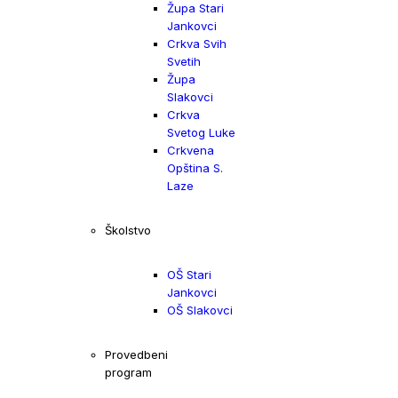
Župa Stari
Jankovci
Crkva Svih
Svetih
Župa
Slakovci
Crkva
Svetog Luke
Crkvena
Opština S.
Laze
Školstvo
OŠ Stari
Jankovci
OŠ Slakovci
Provedbeni
program